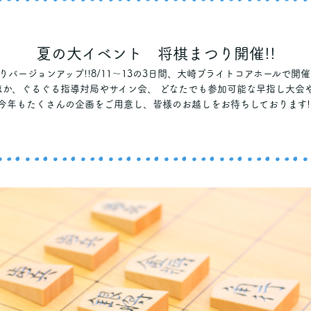
夏の大イベント 将棋まつり開催!!
りバージョンアップ!!8/11～13の3日間、大崎ブライトコアホールで開催
か、ぐるぐる指導対局やサイン会、 どなたでも参加可能な早指し大会
今年もたくさんの企画をご用意し、皆様のお越しをお待ちしております!