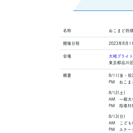
名称
ねこまど将棋
開催日程
2023年8月1
会場
大崎ブライ
東京都品川区
概要
8/11(金
PM ねこま
8/12(土)
AM 一般大
PM 指導対
8/13(日)
AM こども
PM ステー