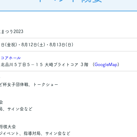
まつり2023
1日(金祝)・8月12日(土)・8月13日(日)
トコアホール
北品川５丁目５−１５ 大崎ブライトコア ３階 (
GoogleMap
)
・祝)
ど杯女子団体戦、トークショー
会
局、サイン会など
将棋大会
ジイベント、指導対局、サイン会など