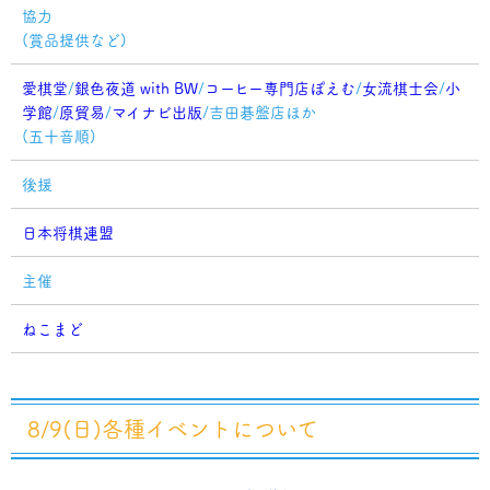
協力
(賞品提供など)
愛棋堂
/
銀色夜道 with BW
/
コーヒー専門店ぽえむ
/
女流棋士会
/
小
学館
/
原貿易
/
マイナビ出版
/吉田碁盤店ほか
(五十音順)
後援
日本将棋連盟
主催
ねこまど
8/9(日)各種イベントについて