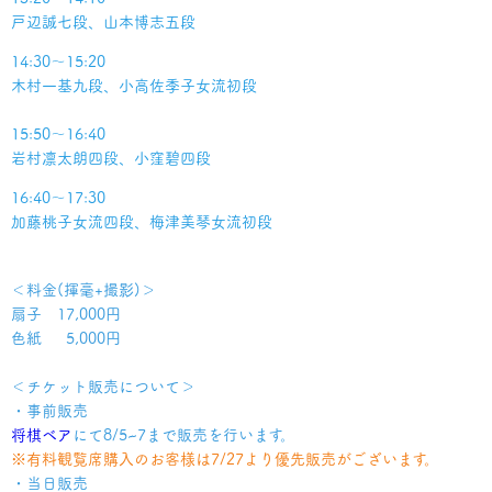
戸辺誠七段、山本博志五段
14:30～15:20
木村一基九段、小高佐季子女流初段
15:50～16:40
岩村凛太朗四段、小窪碧四段
16:40～17:30
加藤桃子女流四段、梅津美琴女流初段
＜料金(揮毫+撮影)＞
扇子 17,000円
色紙 5,000円
＜チケット販売について＞
・事前販売
将棋ベア
にて8/5~7まで販売を行います。
※有料観覧席購入のお客様は7/27より優先販売がございます。
・当日販売