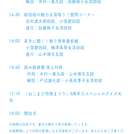
解説：木村一基九段・加藤桃子女流四段
14:30 新四段の魅力を深堀り！質問コーナー
岩村凛太朗四段、小窪碧四段
進行：加藤桃子女流四段
15:00 若手に聞く！振り飛車最前線
小窪碧四段、梅津美琴女流初段
進行：山本博志五段
15:40 読み筋披露 席上対局
対局：木村一基九段・山本博志五段
解説：戸辺誠七段・小高佐季子女流初段
17:10 「ねこまど将棋まつり」5周年☆スペシャルクイズ大
会
18:00 閉会式
※時間は目安です。進行の都合で多少前後いたします。
※諸事情により内容が変更になる可能性がございます。あらかじめご了承くだ