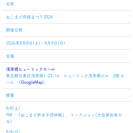
名称
ねこまど将棋まつり2026
開催日程
2026年8月8日(土)・8月9日(日)
会場
浅草橋ヒューリックホール
東京都台東区浅草橋1-22-16 ヒューリック浅草橋ビル 2階 ホ
ール (
GoogleMap
)
概要
8/8(土)
PM 『ねこまど杯女子団体戦』、トークショー(大会参加者の
み)
8/9(日)