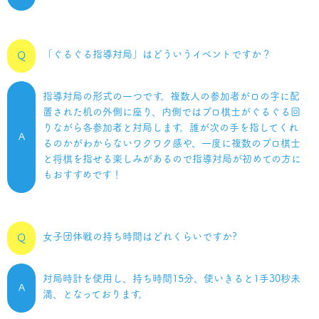
「ぐるぐる指導対局」はどういうイベントですか？
Q
指導対局の形式の一つです。複数人の参加者がロの字に配
置された机の外側に座り、内側ではプロ棋士がぐるぐる回
りながら各参加者と対局します。誰が次の手を指してくれ
A
るのかがわからないワクワク感や、一度に複数のプロ棋士
と将棋を指せる楽しみがあるので指導対局が初めての方に
もおすすめです！
女子団体戦の持ち時間はどれくらいですか?
Q
対局時計を使用し、持ち時間15分、使いきると1手30秒未
A
満、となっております。