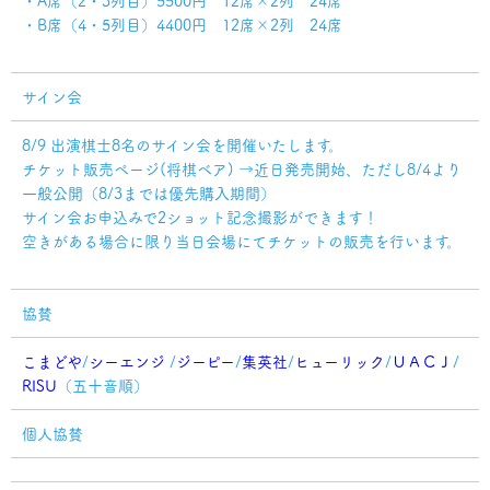
・A席（2・3列目）5500円 12席×2列 24席
・B席（4・5列目）4400円 12席×2列 24席
サイン会
8/9 出演棋士8名のサイン会を開催いたします。
チケット販売ページ(将棋ベア) →近日発売開始、ただし8/4より
一般公開（8/3までは優先購入期間）
サイン会お申込みで2ショット記念撮影ができます！
空きがある場合に限り当日会場にてチケットの販売を行います。
協賛
こまどや
/
シーエンジ
/
ジーピー
/
集英社
/
ヒューリック
/
ＵＡＣＪ
/
RISU
（五十音順）
個人協賛