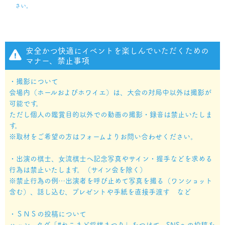
さい。
安全かつ快適にイベントを楽しんでいただくための
マナー、禁止事項
・撮影について
会場内（ホールおよびホワイエ）は、大会の対局中以外は撮影が
可能です。
ただし個人の鑑賞目的以外での動画の撮影・録音は禁止いたしま
す。
※取材をご希望の方はフォームよりお問い合わせください。
・出演の棋士、女流棋士へ記念写真やサイン・握手などを求める
行為は禁止いたします。（サイン会を除く）
※禁止行為の例…出演者を呼び止めて写真を撮る（ワンショット
含む）、話し込む、プレゼントや手紙を直接手渡す など
・ＳＮＳの投稿について
ハッシュタグ「#ねこまど将棋まつり」をつけて、SNSへの投稿を