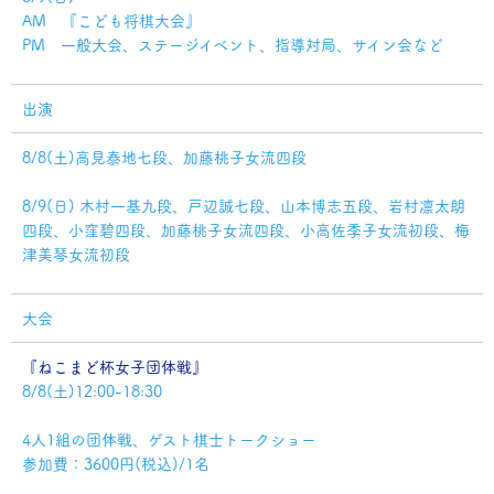
AM 『こども将棋大会』
PM 一般大会、ステージイベント、指導対局、サイン会など
出演
8/8(土)高見泰地七段、加藤桃子女流四段
8/9(日) 木村一基九段、戸辺誠七段、山本博志五段、岩村凛太朗
四段、小窪碧四段、加藤桃子女流四段、小高佐季子女流初段、梅
津美琴女流初段
大会
『ねこまど杯女子団体戦』
8/8(土)12:00-18:30
4人1組の団体戦、ゲスト棋士トークショー
参加費：3600円(税込)/1名