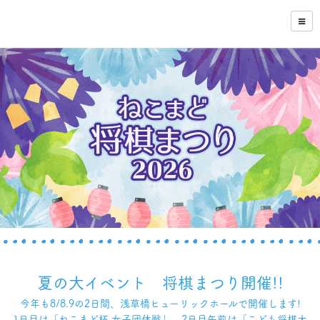
夏の大イベント 将棋まつり開催!!
今年も8/8.9の2日間、浅草橋ヒューリックホールで開催します!
1日目は「ねこまど杯 女子団体戦」、2日目午前は「こども将棋大