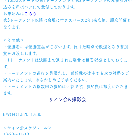
・13:30スタートの第1トーナメントと第2トーナメントのみ事前お申
込みを将棋ベアにて受付しております。
お申込みは
こちら
第3トーナメント以降は会場に空きスペースが出来次第、順次開催と
なります。
＜その他＞
・優勝者には優勝賞品がございます。負けた時点で敗退となり参加
賞をお渡しします。
・1トーナメントは決勝まで進まれた場合は目安45分としておりま
す。
・トーナメントの進行を最優先し、感想戦の途中でも次の対局をご
案内いたします。あらかじめご了承ください。
・トーナメントの複数回の参加は可能です。参加費は都度いただき
ます。
サイン会
&撮影会
8/9(日)13:20-17:30
＜サイン会スケジュール＞
13:20～14:10